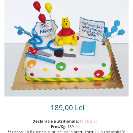
Torturi in frosting- crema pentru
baieti
Torturi cu flori
Tortulețe 1.7 kg - 2 kg
189,00 Lei
Declaratie nutritionala:
Click aici
Pret/Kg:
189 lei
*:
Decorul și figurinele sunt incluse în prețul tortului, nu se achită în