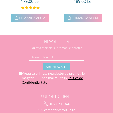
179,00 Lei
189,00 Lei
COMANDA ACUM
COMANDA ACUM
NEWSLETTER
Nu rata ofertele si promotiile noastre
Vreau sa primesc newsletter cu promotiile
magazinului. Afla mai multe in
Politica de
Confidentialitate
SUPORT CLIENTI
0727 709 344
comenzi@etorturi.ro