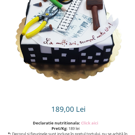
Torturi in frosting- crema pentru
baieti
Torturi cu flori
Tortulețe 1.7 kg - 2 kg
189,00 Lei
Declaratie nutritionala:
Click aici
Pret/Kg:
189 lei
*:
Decorul și figurinele sunt incluse în prețul tortului, nu se achită în