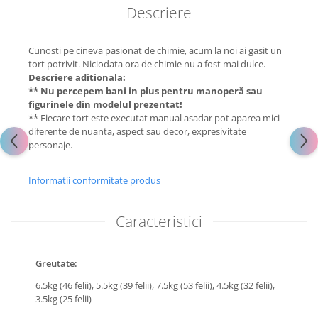
Descriere
Cunosti pe cineva pasionat de chimie, acum la noi ai gasit un
tort potrivit. Niciodata ora de chimie nu a fost mai dulce.
Descriere aditionala:
** Nu percepem bani in plus pentru manoperă sau
figurinele din modelul prezentat!
** Fiecare tort este executat manual asadar pot aparea mici
diferente de nuanta, aspect sau decor, expresivitate
personaje.
Informatii conformitate produs
Caracteristici
Greutate:
6.5kg (46 felii),
5.5kg (39 felii),
7.5kg (53 felii),
4.5kg (32 felii),
3.5kg (25 felii)