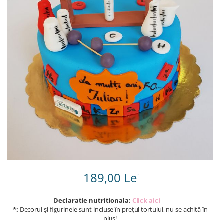
Torturi in frosting- crema pentru
baieti
Torturi cu flori
Tortulețe 1.7 kg - 2 kg
189,00 Lei
Declaratie nutritionala:
Click aici
*:
Decorul și figurinele sunt incluse în prețul tortului, nu se achită în
plus!