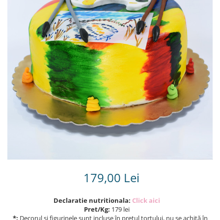
Torturi in frosting- crema pentru
baieti
Torturi cu flori
Tortulețe 1.7 kg - 2 kg
179,00 Lei
Declaratie nutritionala:
Click aici
Pret/Kg:
179 lei
*:
Decorul și figurinele sunt incluse în prețul tortului, nu se achită în