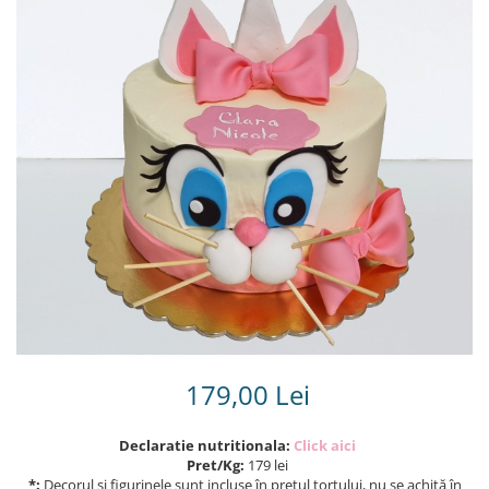
Torturi in frosting- crema pentru
baieti
Torturi cu flori
Tortulețe 1.7 kg - 2 kg
179,00 Lei
Declaratie nutritionala:
Click aici
Pret/Kg:
179 lei
*:
Decorul și figurinele sunt incluse în prețul tortului, nu se achită în