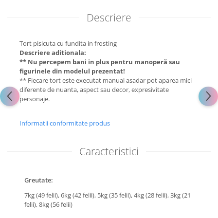
Descriere
Tort pisicuta cu fundita in frosting
Descriere aditionala:
** Nu percepem bani in plus pentru manoperă sau
figurinele din modelul prezentat!
** Fiecare tort este executat manual asadar pot aparea mici
diferente de nuanta, aspect sau decor, expresivitate
personaje.
Informatii conformitate produs
Caracteristici
Greutate:
7kg (49 felii),
6kg (42 felii),
5kg (35 felii),
4kg (28 felii),
3kg (21
felii),
8kg (56 felii)