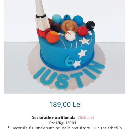
Torturi in frosting- crema pentru
baieti
Torturi cu flori
Tortulețe 1.7 kg - 2 kg
189,00 Lei
Declaratie nutritionala:
Click aici
Pret/Kg:
189 lei
*:
Decorul și figurinele sunt incluse în prețul tortului, nu se achită în