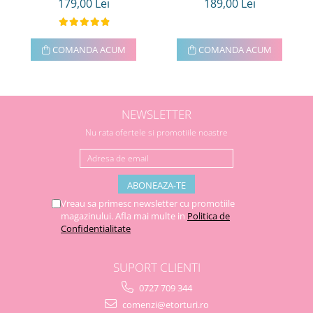
179,00 Lei
189,00 Lei
COMANDA ACUM
COMANDA ACUM
NEWSLETTER
Nu rata ofertele si promotiile noastre
Vreau sa primesc newsletter cu promotiile
magazinului. Afla mai multe in
Politica de
Confidentialitate
SUPORT CLIENTI
0727 709 344
comenzi@etorturi.ro