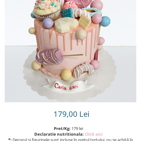
Torturi in frosting- crema pentru
baieti
Torturi cu flori
Tortulețe 1.7 kg - 2 kg
179,00 Lei
Pret/Kg:
179 lei
Declaratie nutritionala:
Click aici
*:
Decorul și figurinele sunt incluse în prețul tortului, nu se achită în