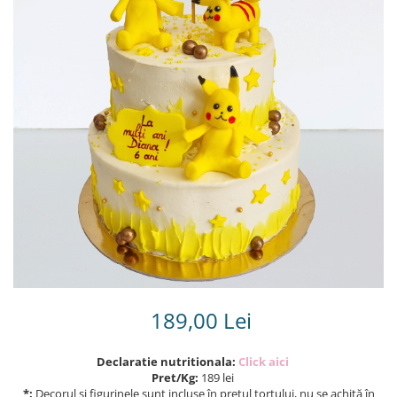
Torturi in frosting- crema pentru
baieti
Torturi cu flori
Tortulețe 1.7 kg - 2 kg
189,00 Lei
Declaratie nutritionala:
Click aici
Pret/Kg:
189 lei
*:
Decorul și figurinele sunt incluse în prețul tortului, nu se achită în