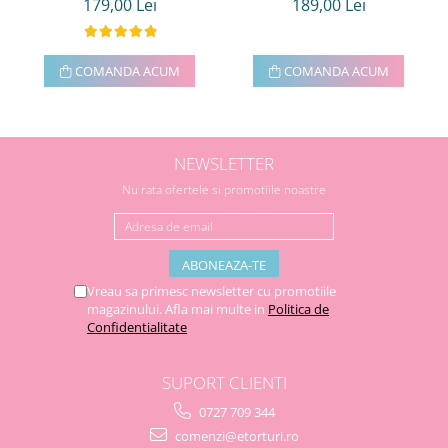
179,00 Lei
189,00 Lei
COMANDA ACUM
COMANDA ACUM
NEWSLETTER
Nu rata ofertele si promotiile noastre
Vreau sa primesc newsletter cu promotiile
magazinului. Afla mai multe in
Politica de
Confidentialitate
SUPORT CLIENTI
0727 709 344
comenzi@etorturi.ro