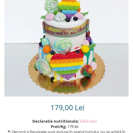
Torturi in frosting- crema pentru
baieti
Torturi cu flori
Tortulețe 1.7 kg - 2 kg
179,00 Lei
Declaratie nutritionala:
Click aici
Pret/Kg:
179 lei
*:
Decorul și figurinele sunt incluse în prețul tortului, nu se achită în