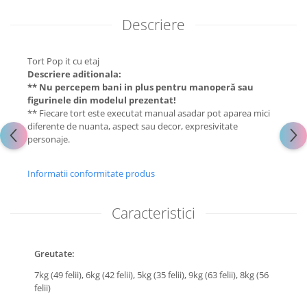
Descriere
Tort Pop it cu etaj
Descriere aditionala:
** Nu percepem bani in plus pentru manoperă sau
figurinele din modelul prezentat!
** Fiecare tort este executat manual asadar pot aparea mici
diferente de nuanta, aspect sau decor, expresivitate
personaje.
Informatii conformitate produs
Caracteristici
Greutate:
7kg (49 felii),
6kg (42 felii),
5kg (35 felii),
9kg (63 felii),
8kg (56
felii)