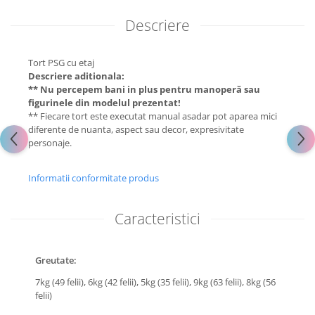
Descriere
Tort PSG cu etaj
Descriere aditionala:
** Nu percepem bani in plus pentru manoperă sau
figurinele din modelul prezentat!
** Fiecare tort este executat manual asadar pot aparea mici
diferente de nuanta, aspect sau decor, expresivitate
personaje.
Informatii conformitate produs
Caracteristici
Greutate:
7kg (49 felii),
6kg (42 felii),
5kg (35 felii),
9kg (63 felii),
8kg (56
felii)