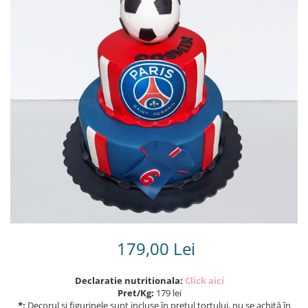
Torturi in frosting- crema pentru
baieti
Torturi cu flori
Tortulețe 1.7 kg - 2 kg
179,00 Lei
Declaratie nutritionala:
Click aici
Pret/Kg:
179 lei
*:
Decorul și figurinele sunt incluse în prețul tortului, nu se achită în