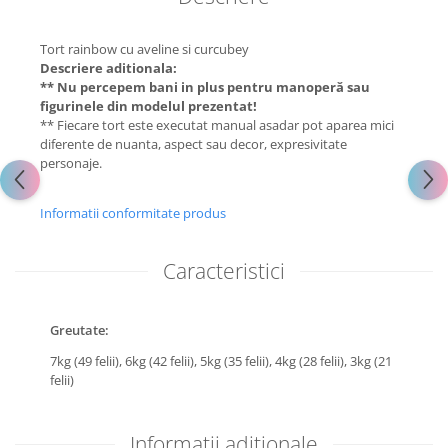
Tort rainbow cu aveline si curcubey
Descriere aditionala:
** Nu percepem bani in plus pentru manoperă sau
figurinele din modelul prezentat!
** Fiecare tort este executat manual asadar pot aparea mici
diferente de nuanta, aspect sau decor, expresivitate
personaje.
Informatii conformitate produs
Caracteristici
Greutate:
7kg (49 felii),
6kg (42 felii),
5kg (35 felii),
4kg (28 felii),
3kg (21
felii)
Informatii aditionale