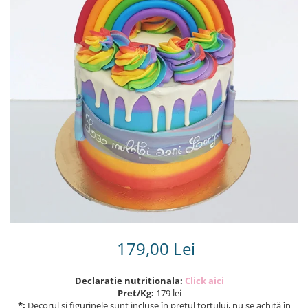
Torturi in frosting- crema pentru
baieti
Torturi cu flori
Tortulețe 1.7 kg - 2 kg
179,00 Lei
Declaratie nutritionala:
Click aici
Pret/Kg:
179 lei
*:
Decorul și figurinele sunt incluse în prețul tortului, nu se achită în