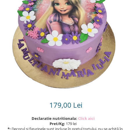
Torturi in frosting- crema pentru
baieti
Torturi cu flori
Tortulețe 1.7 kg - 2 kg
179,00 Lei
Declaratie nutritionala:
Click aici
Pret/Kg:
179 lei
*:
Decorul și figurinele sunt incluse în prețul tortului, nu se achită în