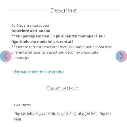
Descriere
Tort Soare si curcubeu
Descriere aditionala:
** Nu percepem bani in plus pentru manoperă sau
figurinele din modelul prezentat!
** Fiecare tort este executat manual asadar pot aparea mici
diferente de nuanta, aspect sau decor, expresivitate
personaje.
Informatii conformitate produs
Caracteristici
Greutate:
7kg (49 felii),
6kg (42 felii),
5kg (35 felii),
4kg (28 felii),
3kg (21
felii)