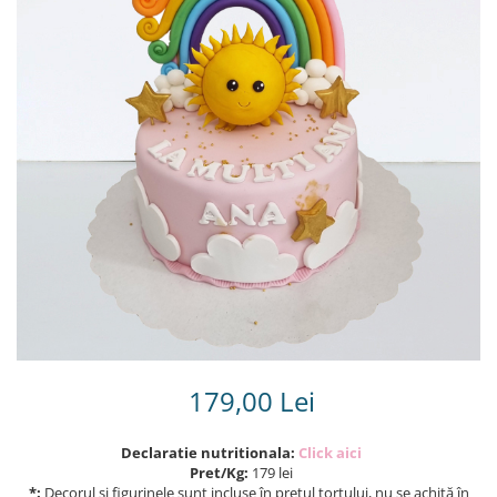
Torturi in frosting- crema pentru
baieti
Torturi cu flori
Tortulețe 1.7 kg - 2 kg
179,00 Lei
Declaratie nutritionala:
Click aici
Pret/Kg:
179 lei
*:
Decorul și figurinele sunt incluse în prețul tortului, nu se achită în