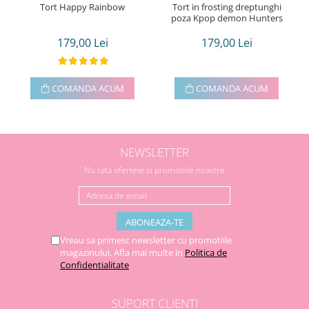
Tort Happy Rainbow
Tort in frosting dreptunghi
poza Kpop demon Hunters
179,00 Lei
179,00 Lei
COMANDA ACUM
COMANDA ACUM
NEWSLETTER
Nu rata ofertele si promotiile noastre
Vreau sa primesc newsletter cu promotiile
magazinului. Afla mai multe in
Politica de
Confidentialitate
SUPORT CLIENTI