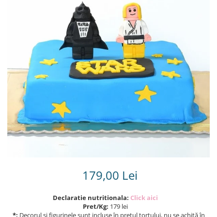
Torturi in frosting- crema pentru
baieti
Torturi cu flori
Tortulețe 1.7 kg - 2 kg
179,00 Lei
Declaratie nutritionala:
Click aici
Pret/Kg:
179 lei
*:
Decorul și figurinele sunt incluse în prețul tortului, nu se achită în