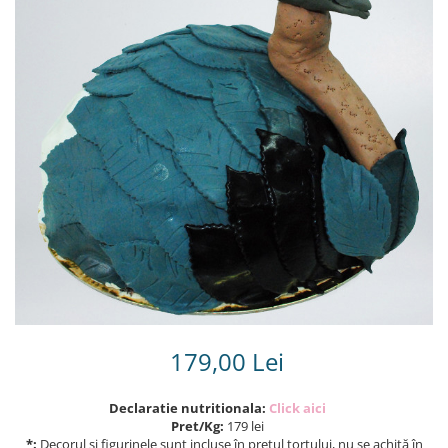
Torturi in frosting- crema pentru
baieti
Torturi cu flori
Tortulețe 1.7 kg - 2 kg
179,00 Lei
Declaratie nutritionala:
Click aici
Pret/Kg:
179 lei
*:
Decorul și figurinele sunt incluse în prețul tortului, nu se achită în