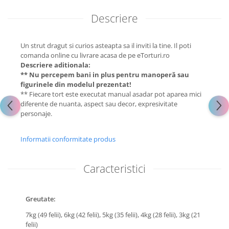
Descriere
Un strut dragut si curios asteapta sa il inviti la tine. Il poti
comanda online cu livrare acasa de pe eTorturi.ro
Descriere aditionala:
** Nu percepem bani in plus pentru manoperă sau
figurinele din modelul prezentat!
** Fiecare tort este executat manual asadar pot aparea mici
diferente de nuanta, aspect sau decor, expresivitate
personaje.
Informatii conformitate produs
Caracteristici
Greutate:
7kg (49 felii),
6kg (42 felii),
5kg (35 felii),
4kg (28 felii),
3kg (21
felii)