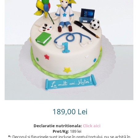
Torturi in frosting- crema pentru
baieti
Torturi cu flori
Tortulețe 1.7 kg - 2 kg
189,00 Lei
Declaratie nutritionala:
Click aici
Pret/Kg:
189 lei
*:
Decorul și figurinele sunt incluse în prețul tortului, nu se achită în