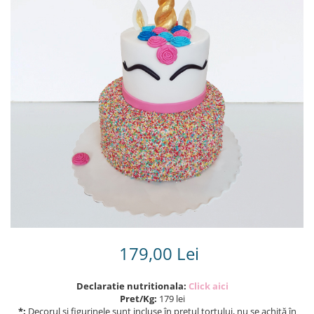
Torturi in frosting- crema pentru
baieti
Torturi cu flori
Tortulețe 1.7 kg - 2 kg
179,00 Lei
Declaratie nutritionala:
Click aici
Pret/Kg:
179 lei
*:
Decorul și figurinele sunt incluse în prețul tortului, nu se achită în