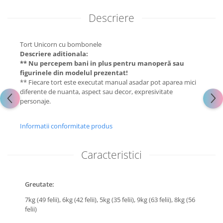
Descriere
Tort Unicorn cu bombonele
Descriere aditionala:
** Nu percepem bani in plus pentru manoperă sau
figurinele din modelul prezentat!
** Fiecare tort este executat manual asadar pot aparea mici
diferente de nuanta, aspect sau decor, expresivitate
personaje.
Informatii conformitate produs
Caracteristici
Greutate:
7kg (49 felii),
6kg (42 felii),
5kg (35 felii),
9kg (63 felii),
8kg (56
felii)