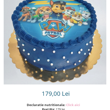
Torturi in frosting- crema pentru
baieti
Torturi cu flori
Tortulețe 1.7 kg - 2 kg
179,00 Lei
Declaratie nutritionala:
Click aici
Pret/Kg:
179 lei