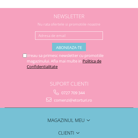
NEWSLETTER
Nu rata ofertele si promotiile noastre
Vreau sa primesc newsletter cu promotiile
magazinului. Afla mai multe in
Politica de
Confidentialitate
SUPORT CLIENTI
0727 709 344
comenzi@etorturi.ro
MAGAZINUL MEU
CLIENTI