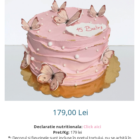
Torturi in frosting- crema pentru
baieti
Torturi cu flori
Tortulețe 1.7 kg - 2 kg
179,00 Lei
Declaratie nutritionala:
Click aici
Pret/Kg:
179 lei
*:
Decorul și figurinele sunt incluse în prețul tortului, nu se achită în