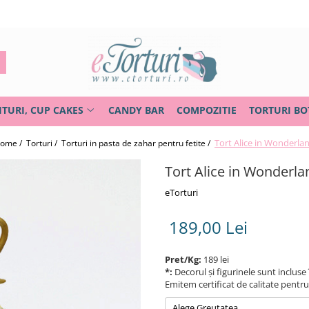
ITURI, CUP CAKES
CANDY BAR
COMPOZITIE
TORTURI BO
Tort Alice in Wonderla
ome /
Torturi /
Torturi in pasta de zahar pentru fetite /
Tort Alice in Wonderla
eTorturi
189,00 Lei
Pret/Kg:
189 lei
*:
Decorul și figurinele sunt incluse 
Emitem certificat de calitate pentr
Alege Greutatea