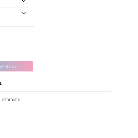
A IN COS
4
informatii