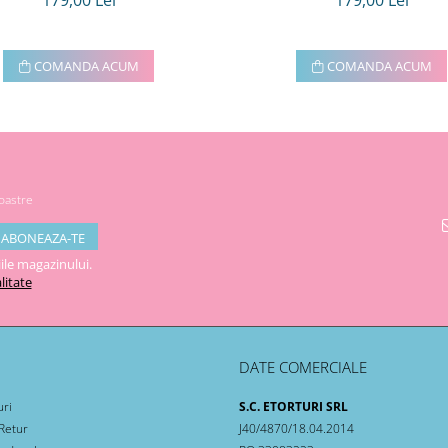
179,00 Lei
179,00 Lei
COMANDA ACUM
COMANDA ACUM
noastre
ile magazinului.
litate
DATE COMERCIALE
uri
S.C. ETORTURI SRL
 Retur
J40/4870/18.04.2014