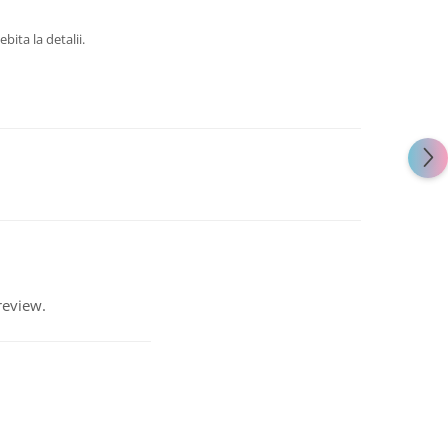
bita la detalii.
review.