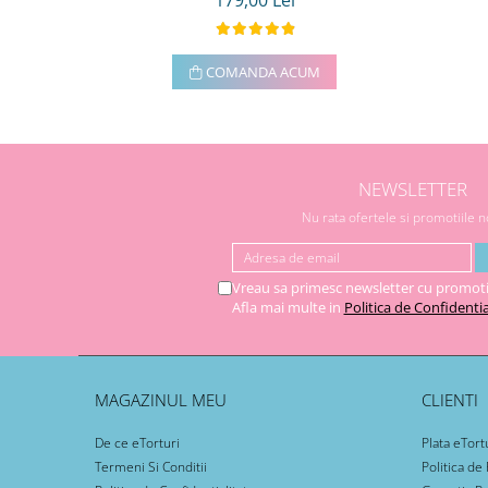
179,00 Lei
COMANDA ACUM
NEWSLETTER
Nu rata ofertele si promotiile 
Vreau sa primesc newsletter cu promoti
Afla mai multe in
Politica de Confidentia
MAGAZINUL MEU
CLIENTI
De ce eTorturi
Plata eTort
Termeni Si Conditii
Politica de