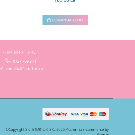
189,00 Lei
COMANDA ACUM
SUPORT CLIENTI
0727 709 344
comenzi@etorturi.ro
©Copyright S.C. ETORTURI SRL 2026
Platforma E-commerce by
Gomag