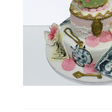
Torturi in frosting- crema pentru
baieti
Torturi cu flori
Tortulețe 1.7 kg - 2 kg