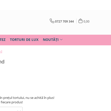
0727 709 344
0,00
TEZ
TORTURI DE LUX
NOUTĂȚI
nd
nd
în prețul tortului, nu se achită în plus!
u fiecare produs!