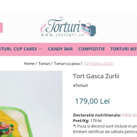
ITURI, CUP CAKES
CANDY BAR
COMPOZITIE
TORTURI BO
Tort Gasca Zurlii
Home /
Torturi /
Torturi cu poza /
Tort Gasca Zurlii
eTorturi
179,00 Lei
Declaratie nutritionala:
Click ai
Pret/Kg:
179 lei
*:
Poza si decorul sunt incluse in pre
Emitem certificat de calitate pentr