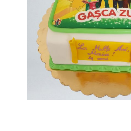
Torturi in frosting- crema pentru
baieti
Torturi cu flori
Tortulețe 1.7 kg - 2 kg