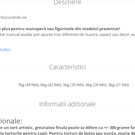
Descriere
ii bucurandu-se
 plus pentru manoperă sau figurinele din modelul prezentat!
utat manual asadar pot aparea mici diferente de nuanta, aspect sau decor, ex
produs
Caracteristici
7kg (49 felii),
6kg (42 felii),
5kg (35 felii),
4kg (28 felii),
3kg (21 felii)
Informatii aditionale
tionale:
 un tort artistic, greutatea finala poate sa difere cu +/- 300 grame f
l la torturile pentru copii. Pentru torturi de botez sau nunta, marja de