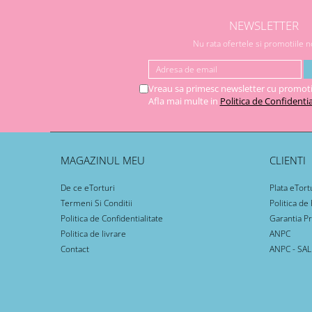
NEWSLETTER
Nu rata ofertele si promotiile 
Vreau sa primesc newsletter cu promoti
Afla mai multe in
Politica de Confidentia
MAGAZINUL MEU
CLIENTI
De ce eTorturi
Plata eTort
Termeni Si Conditii
Politica de
Politica de Confidentialitate
Garantia P
Politica de livrare
ANPC
Contact
ANPC - SAL