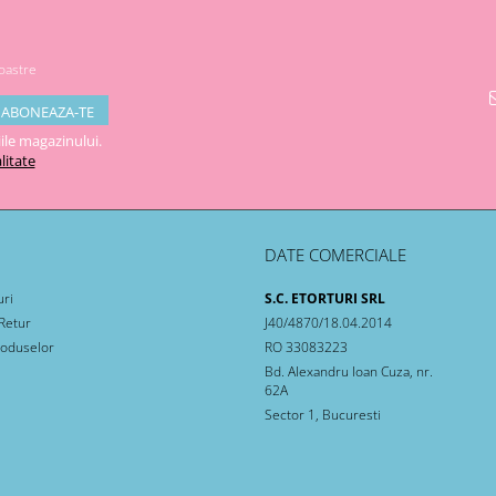
noastre
ile magazinului.
litate
DATE COMERCIALE
uri
S.C. ETORTURI SRL
 Retur
J40/4870/18.04.2014
roduselor
RO 33083223
Bd. Alexandru Ioan Cuza, nr.
62A
Sector 1, Bucuresti