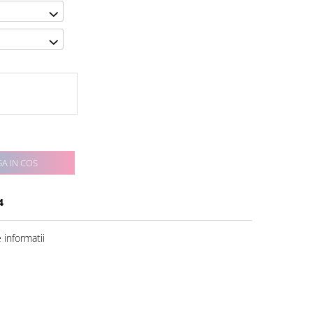
A IN COS
4
informatii