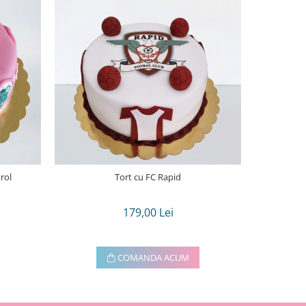
rol
Tort cu FC Rapid
Tort c
179,00 Lei
COMANDA ACUM