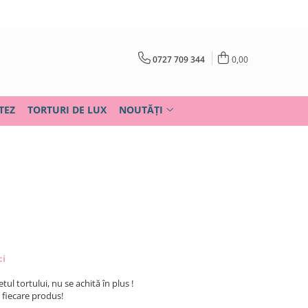
0727 709 344
0,00
TEZ
TORTURI DE LUX
NOUTĂȚI
ci
tul tortului, nu se achită în plus !
u fiecare produs!