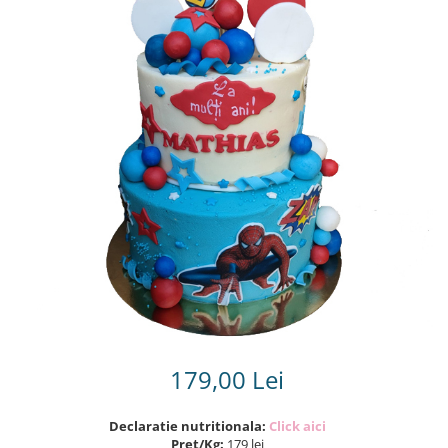
Torturi in frosting- crema pentru
baieti
Torturi cu flori
Tortulețe 1.7 kg - 2 kg
179,00 Lei
Declaratie nutritionala:
Click aici
Pret/Kg:
179 lei