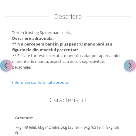
Descriere
Tort in frosting Spiderman cu etaj
Descriere aditionala:
** Nu percepem bani in plus pentru manoperă sau
figurinele din modelul prezentat!
** Fiecare tort este executat manual asadar pot aparea mici
diferente de nuanta, aspect sau decor, expresivitate
personaje.
Informatii conformitate produs
Caracteristici
Greutate:
7kg (49 felii),
6kg (42 felii),
5kg (35 felii),
9kg (63 felii),
8kg (56
felii)