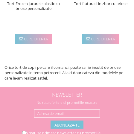
Tort Frozen jucarele plastic cu
Tort fluturasi in zbor cu briose
briose personalizate
CERE OFERTA
CERE OFERTA
Orice tort de copii pe care il comanzi, poate sa fie insotit de briose
personalizate in tema petrecerii. Ai aici doar cateva din modelele pe
care le-am realizat astfel.
NEWSLETTER
Nu rata ofertele si promotiile noastre
Vreau sa primesc newsletter cu promotiile