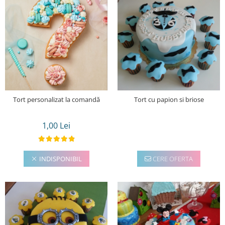
Torturi in frosting- crema pentru
baieti
Torturi cu flori
Tortulețe 1.7 kg - 2 kg
Tort personalizat la comandă
Tort cu papion si briose
1,00 Lei
INDISPONIBIL
CERE OFERTA