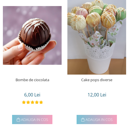
Torturi in frosting- crema pentru
baieti
Torturi cu flori
Tortulețe 1.7 kg - 2 kg
Bombe de ciocolata
Cake pops diverse
6,00 Lei
12,00 Lei
ADAUGA IN COS
ADAUGA IN COS