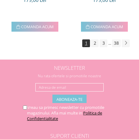
COMANDA ACUM
COMANDA ACUM
1
2
3
38
...
NEWSLETTER
Nu rata ofertele si promotiile noastre
Vreau sa primesc newsletter cu promotiile
magazinului. Afla mai multe in
Politica de
Confidentialitate
SUPORT CLIENTI